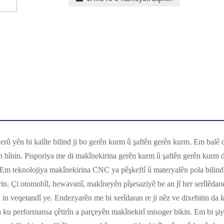
rû yên bi kalîte bilind ji bo gerên kurm û şaftên gerên kurm. Em balê dik
 bînin. Pisporiya me di makînekirina gerên kurm û şaftên gerên kurm d
Em teknolojiya makînekirina CNC ya pêşkeftî û materyalên pola bilind 
in. Çi otomobîl, hewavanî, makîneyên pîşesaziyê be an jî her serîlêdan
nd in veqetandî ye. Endezyarên me bi xerîdaran re ji nêz ve dixebitin da
a ku performansa çêtirîn a parçeyên makînekirî misoger bikin. Em bi ş