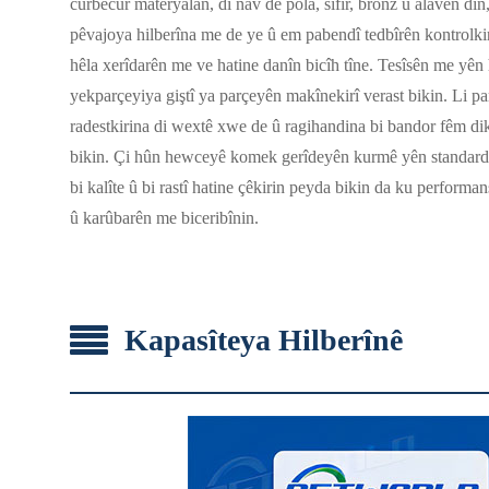
cûrbecûr materyalan, di nav de pola, sifir, bronz û alavên di
pêvajoya hilberîna me de ye û em pabendî tedbîrên kontrolkiri
hêla xerîdarên me ve hatine danîn bicîh tîne. Tesîsên me yên 
yekparçeyiya giştî ya parçeyên makînekirî verast bikin. Li p
radestkirina di wextê xwe de û ragihandina bi bandor fêm dik
bikin. Çi hûn hewceyê komek gerîdeyên kurmê yên standard 
bi kalîte û bi rastî hatine çêkirin peyda bikin da ku perfor
û karûbarên me biceribînin.
Kapasîteya Hilberînê