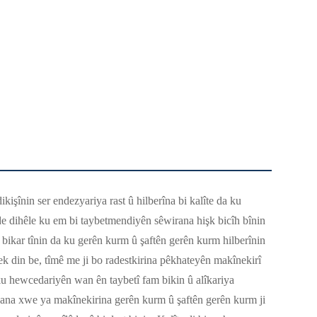
işînin ser endezyariya rast û hilberîna bi kalîte da ku
e dihêle ku em bi taybetmendiyên sêwirana hişk bicîh bînin
bikar tînin da ku gerên kurm û şaftên gerên kurm hilberînin
ek din be, tîmê me ji bo radestkirina pêkhateyên makînekirî
 ku hewcedariyên wan ên taybetî fam bikin û alîkariya
iyana xwe ya makînekirina gerên kurm û şaftên gerên kurm ji