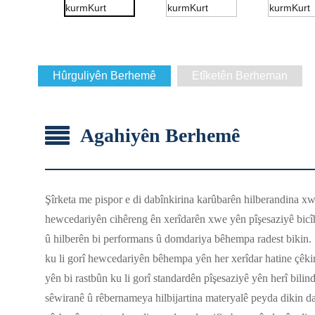
Hûrguliyên Berhemê
Etîketên Berheman
Agahiyên Berhemê
Şîrketa me pispor e di dabînkirina karûbarên hilberandina xwe
hewcedariyên cihêreng ên xerîdarên xwe yên pîşesaziyê bicîh
û hilberên bi performans û domdariya bêhempa radest bikin. 
ku li gorî hewcedariyên bêhempa yên her xerîdar hatine çêkir
yên bi rastbûn ku li gorî standardên pîşesaziyê yên herî bili
sêwiranê û rêbernameya hilbijartina materyalê peyda dikin d