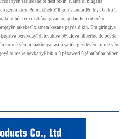
cedariyên serîlêdanê bi dest bixin. Kalîte di bingeha
tên gerên kurm ên makînekirî li gorî standardên hişk ên ku ji
irin, ku dihêle em rastbûna pîvanan, qedandina rûberê û
 projeyên takekesî xizmeta kesane peyda dikin. Em girîngiya
ştgiriya bersivdayî di tevahiya pêvajoya hilberînê de peyda
ên kurmê yên bi makîneya rast û şaftên gerîdeyên kurmê yên
ajoyê bi me re hevkariyê bikin û pêbawerî û jêhatîbûna hilber