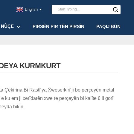
English
NÛÇE
PIRSÊN PIR TÊN PIRSÎN
PAQIJ BÛN
RÎDEYA KURMKURT
 Çêkirina Bi Rastî ya Xweserkirî ji bo perçeyên metal
 ku em ji xerîdarên xwe re perçeyên bi kalîte û li gorî
peyda bikin.