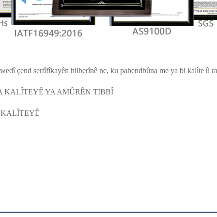
wedî çend sertîfîkayên hilberînê ne, ku pabendbûna me ya bi kalîte û ra
NA KALÎTEYÊ YA AMÛRÊN TIBBÎ
A KALÎTEYÊ