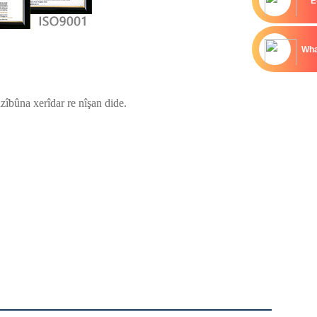
E
Wha
zîbûna xerîdar re nîşan dide.