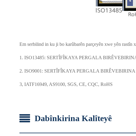
Em serbilind in ku ji bo karûbarên parçeyên xwe yên rastîn x
1. ISO13485: SERTÎFÎKAYA PERGALA BIRÊVEBIRI
2. ISO9001: SERTÎFÎKAYA PERGALA BIRÊVEBIRIN
3, IATF16949, AS9100, SGS, CE, CQC, RoHS
Dabînkirina Kalîteyê