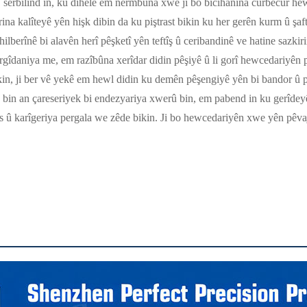
n, serbilind in, ku dihêle em nermbûna xwe ji bo bicîhanîna cûrbecûr hew
na kalîteyê yên hişk dibin da ku piştrast bikin ku her gerên kurm û şaf
hilberînê bi alavên herî pêşketî yên teftîş û ceribandinê ve hatine sazk
argîdaniya me, em razîbûna xerîdar didin pêşiyê û li gorî hewcedariyên
in, ji ber vê yekê em hewl didin ku demên pêşengiyê yên bi bandor û pi
bin an çareseriyek bi endezyariya xwerû bin, em pabend in ku gerîdey
mans û karîgeriya pergala we zêde bikin. Ji bo hewcedariyên xwe yên pêv