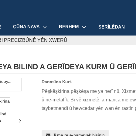
ÇÛNA NAVA
BERHEM
E
SERÎLÊDAN
BI PRECIZBÛNÊ YÊN XWERÛ
EYA BILIND A GERÎDEYA KURM Û GE
Danasîna Kurt:
Pêşkêşkirina pêşkêşa me ya herî nû, Xizmeta
û ne-metalîk. Bi vê xizmetê, armanca me ew e
taybetmendî û hewcedariyên wan ên rastîn 
Ji me re e-nameyek bişînin